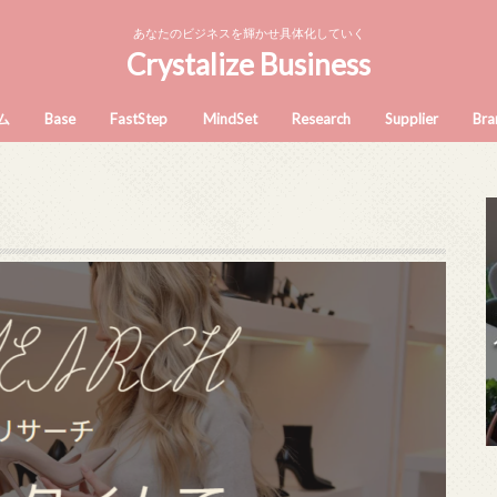
あなたのビジネスを輝かせ具体化していく
Crystalize Business
ム
Base
FastStep
MindSet
Research
Supplier
Bra
talize Business academy へよ
ビジネス基礎～何を学ぶべきか～
ビジネスとは「問題解決」である
会社員がビジネスを持つべき理由
好きなことで仕事するのか 収益性で
高価格戦略
あなたの自己投資、時間の無駄にな
BUYMA商品の仕
そ
仕事を選ぶのか
っていませんか？