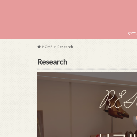
ホー
crys
HOME
Research
うこ
Research