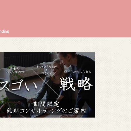
nding
入れ方5つ