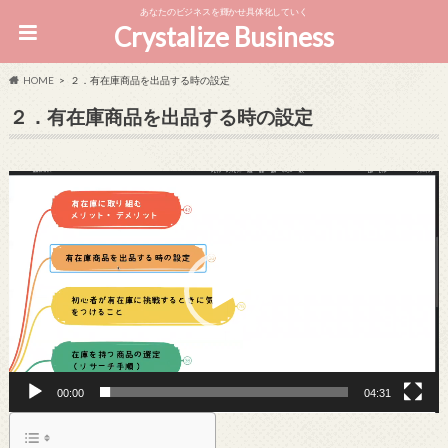
あなたのビジネスを輝かせ具体化していく
Crystalize Business
HOME
２．有在庫商品を出品する時の設定
２．有在庫商品を出品する時の設定
動
画
プ
レ
ー
ヤ
ー
00:00
04:31