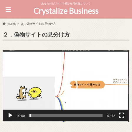
あなたのビジネスを輝かせ具体化していく
Crystalize Business
HOME
２．偽物サイトの見分け方
２．偽物サイトの見分け方
動
画
プ
レ
ー
ヤ
ー
00:00
07:13