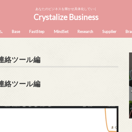
あなたのビジネスを輝かせ具体化していく
Crystalize Business
ム
Base
FastStep
MindSet
Research
Supplier
Bra
talize Business academy へよ
ビジネス基礎～何を学ぶべきか～
ビジネスとは「問題解決」である
会社員がビジネスを持つべき理由
好きなことで仕事するのか 収益性で
高価格戦略
あなたの自己投資、時間の無駄にな
BUYMA商品の仕
そ
仕事を選ぶのか
っていませんか？
連絡ツール編
連絡ツール編