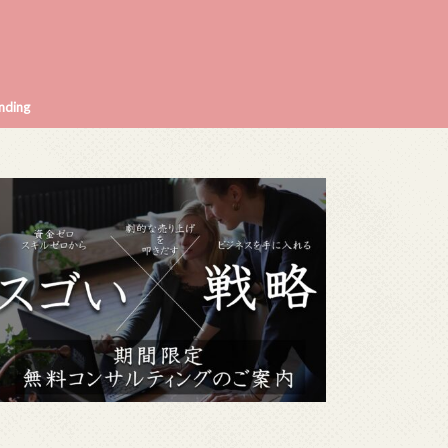
nding
入れ方5つ